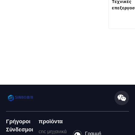
Τεχνικές
επεξεργασ
CNC 5 άξ
Γρήγοροι
προϊόντα
Σύνδεσμοι
cnc μηχανικά
Γραμμή