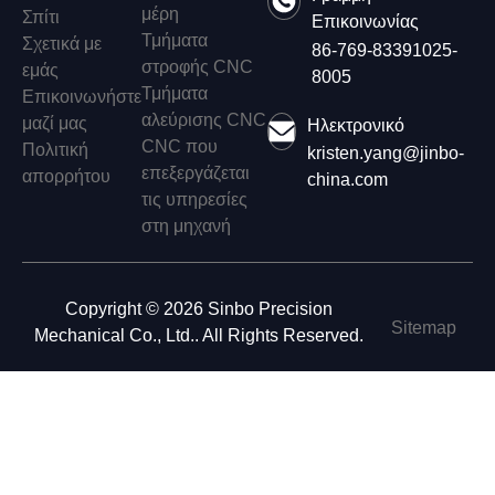
μέρη
Σπίτι
Επικοινωνίας
Τμήματα
Σχετικά με
86-769-83391025-
στροφής CNC
εμάς
8005
Τμήματα
Επικοινωνήστε
αλεύρισης CNC
μαζί μας
Ηλεκτρονικό
CNC που
Πολιτική
kristen.yang@jinbo-
επεξεργάζεται
απορρήτου
china.com
τις υπηρεσίες
στη μηχανή
Copyright © 2026 Sinbo Precision
Sitemap
Mechanical Co., Ltd.. All Rights Reserved.