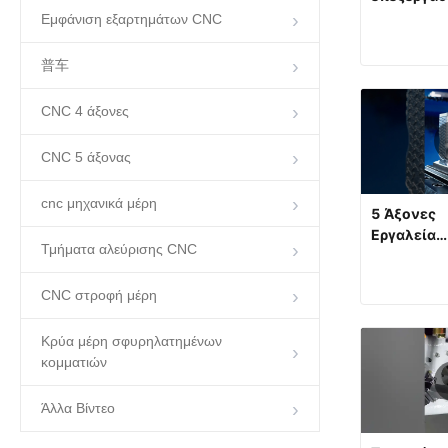
CNC με 5-
Εμφάνιση εξαρτημάτων CNC
άξονες
ελκυστήρε
普车
CNC 4 άξονες
CNC 5 άξονας
cnc μηχανικά μέρη
5 Άξονες
Εργαλεία
Τμήματα αλεύρισης CNC
Απίστευτη
λαβή
CNC στροφή μέρη
Κρύα μέρη σφυρηλατημένων
κομματιών
Άλλα Βίντεο