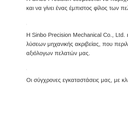
Η Sinbo Precision έχει δεσμευτεί να πα
κατασκευής έχει περισσότερα από 13 χρ
μηχανικού εξοπλισμού, ηλεκτρονικών, α
την παροχή αντίστοιχων υποστηρικτικώ