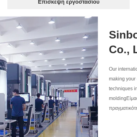
Επισκεψή εργοστασίου
Sinbo
Co., 
Our internat
making your 
techniques i
moldingΕίμασ
πραγματικότη