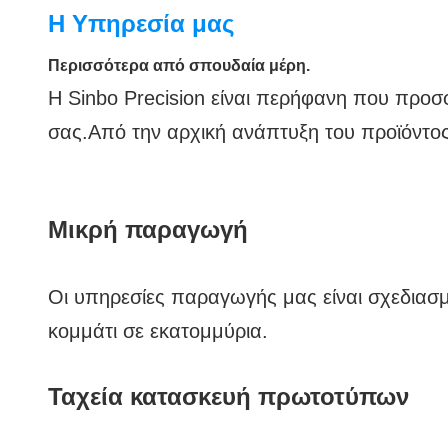
Η Sinbo Precision Mechanical Co., Ltd
λύσεων μηχανικής ακριβείας, που περι
αξιόλογων πελατών μας.