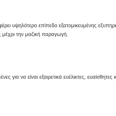
. είναι ένας κορυφαίος πάροχος υπηρεσιών μηχανι
λαμβάνουν υπηρεσίες ODM,Για να ικανοποιήσουμε 