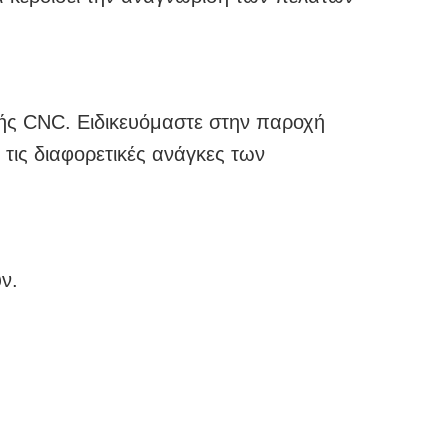
είας. Η ομάδα σχεδιασμού και
ι ξένη αυτοκινητοβιομηχανία,
, δοκιμών και άλλων βιομηχανιών για